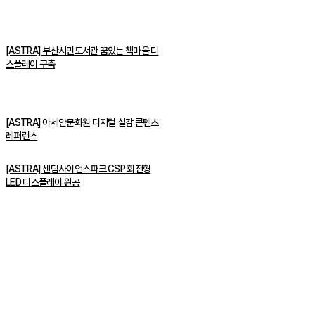
[ASTRA] 부산시민도서관 꿈있는 책마을 디
스플레이 구축
[ASTRA] 아세안문화원 디지털 실감 콘텐츠
레퍼런스
[ASTRA] 센텀사이언스파크 CSP 회전형
LED 디스플레이 완공
주식회사 제이솔루션 대표 : 장홍석 사업자번호 : [144-81-20848]