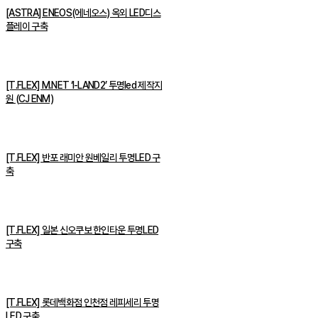
[ASTRA] ENEOS(에네오스) 옥외 LED디스
플레이 구축
[T.FLEX] M.NET ‘I-LAND2’ 투명led 제작지
원 (CJ ENM)
[T.FLEX] 반포 래미안 원베일리 투명LED 구
축
[T.FLEX] 일본 신오쿠보 한인타운 투명LED
구축
[T.FLEX] 롯데백화점 인천점 레피세리 투명
LED 구축