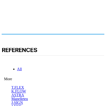
REFERENCES
All
More
T.FLEX
K.FLOW
ASTRA
Mapelleteu
J-SIGN