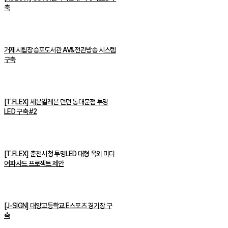
축
거제시립장승포도서관 AV&전관방송 시스템
구축
[T.FLEX] 세븐일레븐 던던 동대문점 투명
LED 구축 #2
[T.FLEX] 춘천시청 투명LED 대형 옥외 미디
어파사드 프로젝트 제안
[J-SIGN] 대양고등학교 E스포츠 경기장 구
축