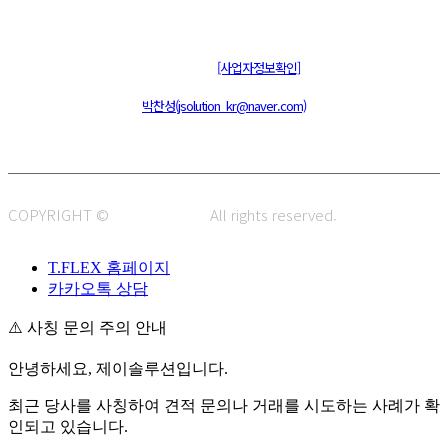
주식회사 제이솔루션 대표 : 장홍석 사업자번호 : [144-81-20848]
통신판매신고 : 제 2015-부산동구-00109호
[사업자정보확인]
주소 : 48820 부산광역시 동구 초량중로 14 (초량동) 애뜰안 102호
전화 : 051-466-1980
CPO :
박찬성(jsolution_kr@naver.com)
COPYRIGHT ©
J.SOLUTION.
All rights reserved.
T.FLEX 홈페이지
카카오톡 상담
⚠️ 사칭 문의 주의 안내
안녕하세요, 제이솔루션입니다.
최근 당사를 사칭하여 견적 문의나 거래를 시도하는 사례가 확
인되고 있습니다.