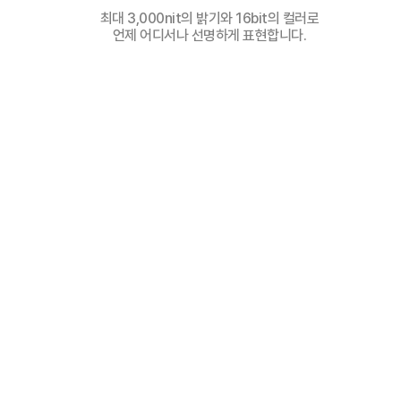
최대 3,000nit의 밝기와 16bit의 컬러로
언제 어디서나 선명하게 표현합니다.
곡면 및 비정형 구조물도
제약 없이 설치 가능
얇고 유연한 필름형 타입으로
비정형 구조물에도 제약 없이 적용 가능합니다.