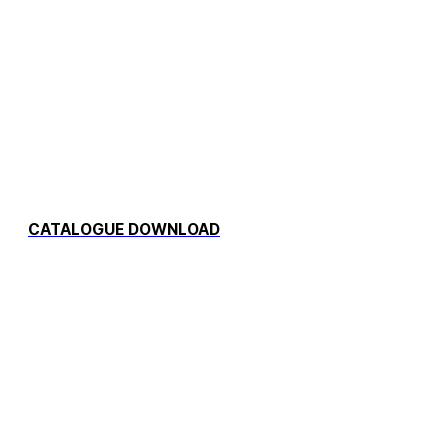
나라도 인정한
우수한 기술력
조달청의 엄격한 검증을 통해
‘우수조달제품’으로 선정되었습니다.
CATALOGUE DOWNLOAD