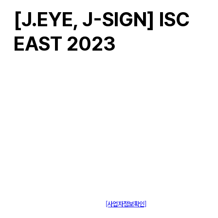
[J.EYE, J-SIGN] ISC
EAST 2023
주식회사 제이솔루션 대표 : 장홍석 사업자번호 : [144-81-20848]
통신판매신고 : 제 2015-부산동구-00109호
[사업자정보확인]
주소 : 48820 부산광역시 동구 초량중로 14 (초량동) 애뜰안 102호