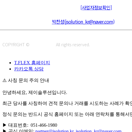
주식회사 제이솔루션 대표 : 장홍석 사업자번호 : [144-81-20848]
통신판매신고 : 제 2015-부산동구-00109호
[사업자정보확인]
주소 : 48820 부산광역시 동구 초량중로 14 (초량동) 애뜰안 102호
전화 : 051-466-1980
CPO :
박찬성(jsolution_kr@naver.com)
COPYRIGHT ©
J.SOLUTION.
All rights reserved.
T.FLEX 홈페이지
카카오톡 상담
⚠️ 사칭 문의 주의 안내
안녕하세요, 제이솔루션입니다.
최근 당사를 사칭하여 견적 문의나 거래를 시도하는 사례가 확
정식 문의는 반드시 공식 홈페이지 또는 아래 연락처를 통해서
▶ 대표번호: 051-466-1980
▶ 공식 이메일:
partner@jsolution.kr,
jsolution_kr@naver.com