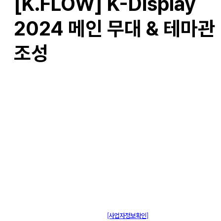
[K.FLOW] K-Display
2024 메인 무대 & 테마관
조성
주식회사 제이솔루션 대표 : 장홍석 사업자번호 : [144-81-20848]
통신판매신고 : 제 2015-부산동구-00109호
[사업자정보확인]