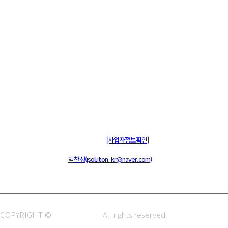
주식회사 제이솔루션 대표 : 장홍석 사업자번호 : [144-81-20848]
통신판매신고 : 제 2015-부산동구-00109호
[사업자정보확인]
주소 : 48820 부산광역시 동구 초량중로 14 (초량동) 애뜰안 102호
전화 : 051-466-1980
CPO :
박찬성(jsolution_kr@naver.com)
COPYRIGHT ©
J.SOLUTION.
All rights reserved.