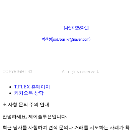
주식회사 제이솔루션 대표 : 장홍석 사업자번호 : [144-81-20848]
통신판매신고 : 제 2015-부산동구-00109호
[사업자정보확인]
주소 : 48820 부산광역시 동구 초량중로 14 (초량동) 애뜰안 102호
전화 : 051-466-1980
CPO :
박찬성(jsolution_kr@naver.com)
COPYRIGHT ©
J.SOLUTION.
All rights reserved.
T.FLEX 홈페이지
카카오톡 상담
⚠️ 사칭 문의 주의 안내
안녕하세요, 제이솔루션입니다.
최근 당사를 사칭하여 견적 문의나 거래를 시도하는 사례가 확