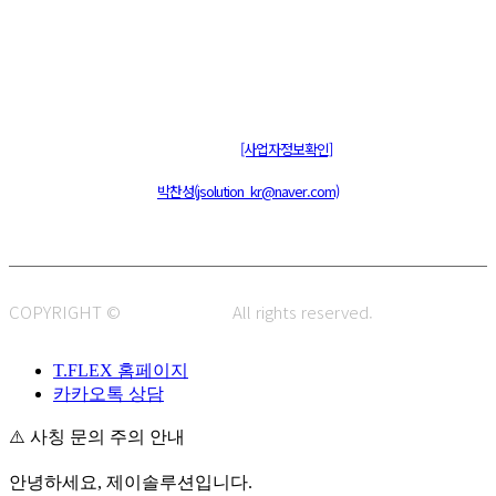
주식회사 제이솔루션 대표 : 장홍석 사업자번호 : [144-81-20848]
통신판매신고 : 제 2015-부산동구-00109호
[사업자정보확인]
주소 : 48820 부산광역시 동구 초량중로 14 (초량동) 애뜰안 102호
전화 : 051-466-1980
CPO :
박찬성(jsolution_kr@naver.com)
COPYRIGHT ©
J.SOLUTION.
All rights reserved.
T.FLEX 홈페이지
카카오톡 상담
⚠️ 사칭 문의 주의 안내
안녕하세요, 제이솔루션입니다.