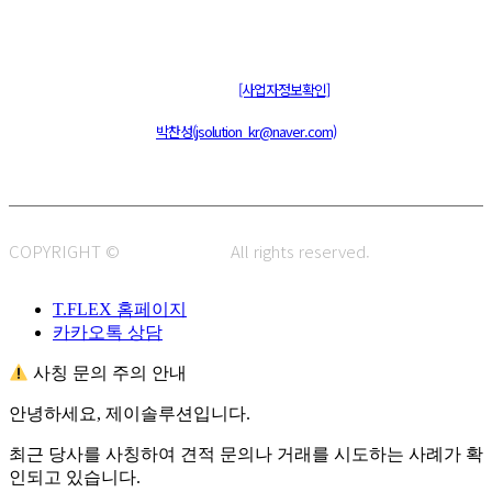
주식회사 제이솔루션 대표 : 장홍석 사업자번호 : [144-81-20848]
통신판매신고 : 제 2015-부산동구-00109호
[사업자정보확인]
주소 : 48820 부산광역시 동구 초량중로 14 (초량동) 애뜰안 102호
전화 : 051-466-1980
CPO :
박찬성(jsolution_kr@naver.com)
COPYRIGHT ©
J.SOLUTION.
All rights reserved.
T.FLEX 홈페이지
카카오톡 상담
사칭 문의 주의 안내
안녕하세요, 제이솔루션입니다.
최근 당사를 사칭하여 견적 문의나 거래를 시도하는 사례가 확
인되고 있습니다.