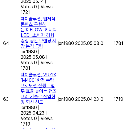
2025.05.14
|
Votes 0
|
Views
1721
제이솔루션, 입체적
콘텐츠 구현하
는'K.FLOW' 키네틱
LED…소비자 경험
중심 공간 브랜딩 시
64
jon1980
2025.05.08
0
1781
장 본격 공략
jon1980
|
2025.05.08
|
Votes 0
|
Views
1781
제이솔루션, VUZIX
‘M400’ 한정 수량
프로모션 진행… 업
무 효율 높이는 핸즈
프리 기술로 산업현
63
jon1980
2025.04.23
0
1719
장 혁신 선도
jon1980
|
2025.04.23
|
Votes 0
|
Views
1719