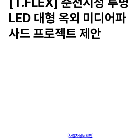
[T.FLEX] 춘천시청 투명
LED 대형 옥외 미디어파
사드 프로젝트 제안
주식회사 제이솔루션 대표 : 장홍석 사업자번호 : [144-81-20848]
통신판매신고 : 제 2015-부산동구-00109호
[사업자정보확인]