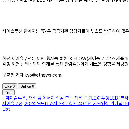
공 과정에서도 일반LED 대비 적은 양의 건설 폐기물을 발생시키며 환
제이솔루션 관계자는 “많은 공공기관 담당자들이 부스를 방문하여 많은
한편 제이솔루션은 이번 행사를 통해 'K.FLOW(케이플로우)' 신제품 '
감형 체험 콘텐츠와의 연계를 통해 관람객들에게 새로운 경험을 제공했
구교현 기자 kyo@etnews.com
Like
0
Unlike
0
Print
«
제이솔루션, 탄소 및 에너지 절감 모두 잡은 'T.FLEX' 투명LED '
제이솔루션, 2024 월드IT쇼서 SKT 창사 40주년 기념영상 키네틱LE
List