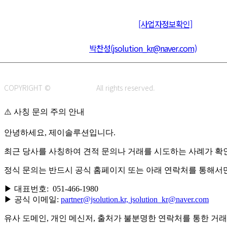
주식회사 제이솔루션 대표 : 장홍석 사업자번호 : [144-81-20848]
통신판매신고 : 제 2015-부산동구-00109호
[사업자정보확인]
주소 : 48820 부산광역시 동구 초량중로 14 (초량동) 애뜰안 102호
전화 : 051-466-1980
CPO :
박찬성(jsolution_kr@naver.com)
COPYRIGHT ©
J.SOLUTION.
All rights reserved.
⚠️ 사칭 문의 주의 안내
안녕하세요, 제이솔루션입니다.
최근 당사를 사칭하여 견적 문의나 거래를 시도하는 사례가 확
정식 문의는 반드시 공식 홈페이지 또는 아래 연락처를 통해서
▶ 대표번호: 051-466-1980
▶ 공식 이메일:
partner@jsolution.kr,
jsolution_kr@naver.com
유사 도메인, 개인 메신저, 출처가 불분명한 연락처를 통한 거