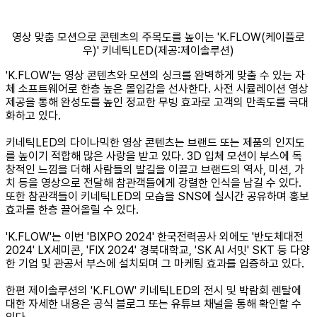
영상 맞춤 모션으로 콘텐츠의 주목도를 높이는 'K.FLOW(케이플로
우)' 키네틱LED(제공:제이솔루션)
'K.FLOW'는 영상 콘텐츠와 모션의 싱크를 완벽하게 맞출 수 있는 자
체 소프트웨어로 한층 높은 몰입감을 선사한다. 사전 시뮬레이션 영상
제공을 통해 완성도를 높인 정교한 무빙 효과로 고객의 만족도를 극대
화하고 있다.
키네틱LED의 다이나믹한 영상 콘텐츠는 브랜드 또는 제품의 인지도
를 높이기 적합해 많은 사랑을 받고 있다. 3D 입체 모션이 부스에 독
창적인 느낌을 더해 사람들의 발길을 이끌고 브랜드의 역사, 미션, 가
치 등을 영상으로 전달해 참관객들에게 강렬한 인식을 남길 수 있다.
또한 참관객들이 키네틱LED의 모습을 SNS에 실시간 공유하며 홍보
효과를 한층 끌어올릴 수 있다.
'K.FLOW'는 이번 'BIXPO 2024' 한국전력공사 외에도 '반도체대전
2024' LX세미콘, 'FIX 2024' 경북대학교, 'SK AI 서밋' SKT 등 다양
한 기업 및 관공서 부스에 설치되며 그 마케팅 효과를 입증하고 있다.
한편 제이솔루션의 'K.FLOW' 키네틱LED의 전시 및 박람회 렌탈에
대한 자세한 내용은 공식 블로그 또는 유튜브 채널을 통해 확인할 수