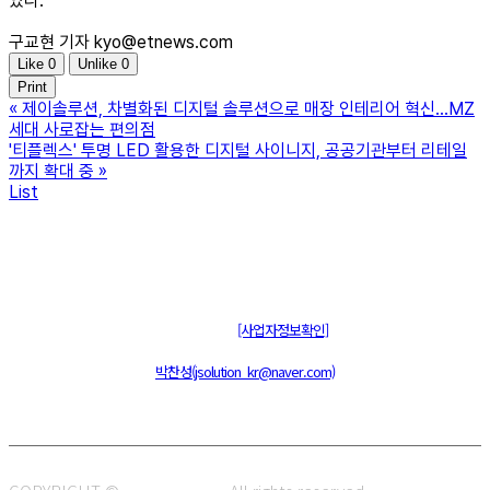
있다.
구교현 기자 kyo@etnews.com
Like
0
Unlike
0
Print
«
제이솔루션, 차별화된 디지털 솔루션으로 매장 인테리어 혁신…MZ
세대 사로잡는 편의점
'티플렉스' 투명 LED 활용한 디지털 사이니지, 공공기관부터 리테일
까지 확대 중
»
List
주식회사 제이솔루션 대표 : 장홍석 사업자번호 : [144-81-20848]
통신판매신고 : 제 2015-부산동구-00109호
[사업자정보확인]
주소 : 48820 부산광역시 동구 초량중로 14 (초량동) 애뜰안 102호
전화 : 051-466-1980
CPO :
박찬성(jsolution_kr@naver.com)