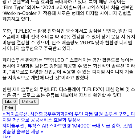
광고 콘텐츠의 노출 효과를 극대화하고 있다. 특히 해당 매장에는
‘Film Type’ 외에도 ‘2024 코리아빌드위크 코엑스’에서 처음 선보인
‘Work-in-Cooler’가 적용돼 새로운 형태의 디지털 사이니지 경험을
제공하고 있다.
또한, ‘T.FLEX’는 환경 친화적인 요소에서도 강점을 보인다. 일반 디
스플레이 대비 전력 소비를 약 40% 절감할 수 있어 장기 운용 시 유지
비용을 절감할 수 있으며, 탄소 배출량도 26.9% 낮아 친환경 디지털
사이니지 솔루션으로 주목받고 있다.
제이솔루션 관계자는 “투명LED 디스플레이는 공간 활용도를 높이는
동시에 차별화된 브랜드 경험을 제공할 수 있는 혁신적인 솔루션”이라
며, “앞으로도 다양한 산업군에 적용할 수 있는 디지털 사이니지 기술
을 지속적으로 개발해 나갈 것”이라고 밝혔다.
한편 제이솔루션의 투명LED 디스플레이 ‘T.FLEX’에 대한 정보 및 소
식은 공식 블로그 또는 유튜브 채널에서 자세히 확인할 수 있다.
Like
0
Unlike
0
Print
«
제이솔루션, 사천항공우주과학관에 무인 자동 발권 솔루션 구축...디
지털 혁신으로 공공서비스 효율화 앞장서
제이솔루션 , 뷰직스 AR 스마트안경 'M4000' 국내 보급 강화…산업
맞춤형 솔루션 제공
»
List