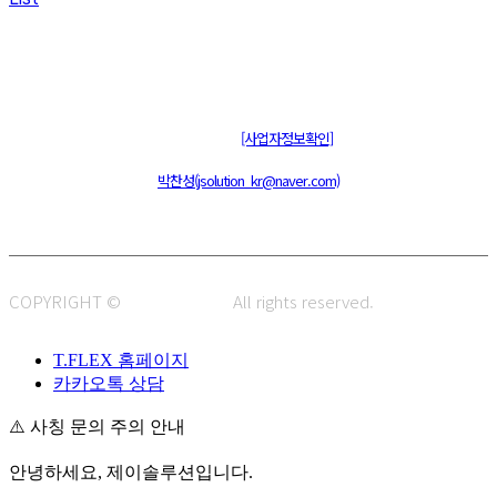
주식회사 제이솔루션 대표 : 장홍석 사업자번호 : [144-81-20848]
통신판매신고 : 제 2015-부산동구-00109호
[사업자정보확인]
주소 : 48820 부산광역시 동구 초량중로 14 (초량동) 애뜰안 102호
전화 : 051-466-1980
CPO :
박찬성(jsolution_kr@naver.com)
COPYRIGHT ©
J.SOLUTION.
All rights reserved.
T.FLEX 홈페이지
카카오톡 상담
⚠️ 사칭 문의 주의 안내
안녕하세요, 제이솔루션입니다.