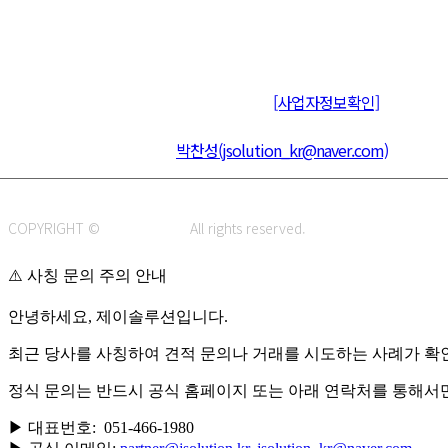
주식회사 제이솔루션 대표 : 장홍석 사업자번호 : [144-81-20848]
통신판매신고 : 제 2015-부산동구-00109호
[사업자정보확인]
주소 : 48820 부산광역시 동구 초량중로 14 (초량동) 애뜰안 102호
전화 : 051-466-1980
CPO :
박찬성(jsolution_kr@naver.com)
COPYRIGHT ©
J.SOLUTION.
All rights reserved.
⚠️ 사칭 문의 주의 안내
안녕하세요, 제이솔루션입니다.
최근 당사를 사칭하여 견적 문의나 거래를 시도하는 사례가 확
정식 문의는 반드시 공식 홈페이지 또는 아래 연락처를 통해서
▶ 대표번호: 051-466-1980