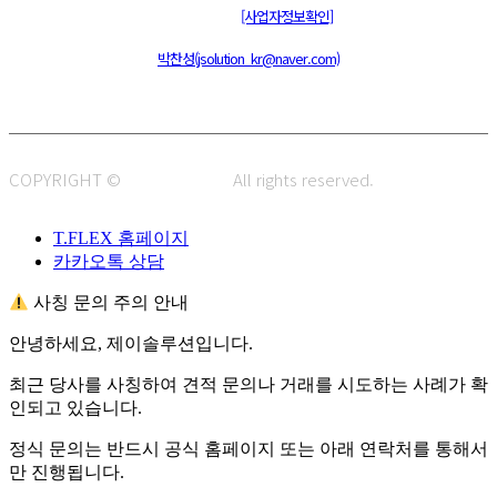
통신판매신고 : 제 2015-부산동구-00109호
[사업자정보확인]
주소 : 48820 부산광역시 동구 초량중로 14 (초량동) 애뜰안 102호
전화 : 051-466-1980
CPO :
박찬성(jsolution_kr@naver.com)
COPYRIGHT ©
J.SOLUTION.
All rights reserved.
T.FLEX 홈페이지
카카오톡 상담
사칭 문의 주의 안내
안녕하세요, 제이솔루션입니다.
최근 당사를 사칭하여 견적 문의나 거래를 시도하는 사례가 확
인되고 있습니다.
정식 문의는 반드시 공식 홈페이지 또는 아래 연락처를 통해서
만 진행됩니다.