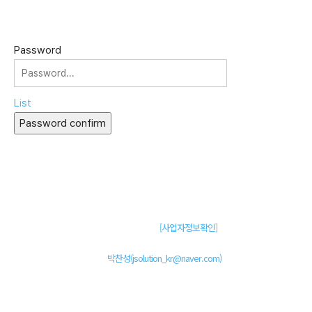
Password
List
Password confirm
주식회사 제이솔루션 대표 : 장홍석 사업자번호 : [144-81-20848]
통신판매신고 : 제 2015-부산동구-00109호
[사업자정보확인]
주소 : 48820 부산광역시 동구 초량중로 14 (초량동) 애뜰안 102호
전화 : 051-466-1980
CPO :
박찬성(jsolution_kr@naver.com)