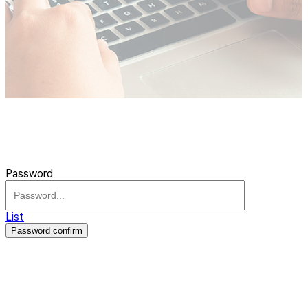
Password
List
Password confirm
주식회사 제이솔루션 대표 : 장홍석 사업자번호 : [144-81-20848]