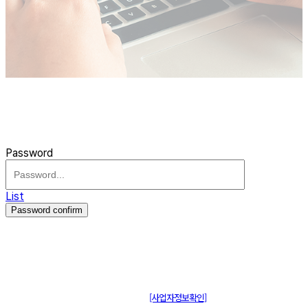
Password
List
Password confirm
주식회사 제이솔루션 대표 : 장홍석 사업자번호 : [144-81-20848]
통신판매신고 : 제 2015-부산동구-00109호
[사업자정보확인]