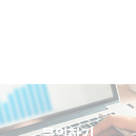
COMPANY
BRAND
REFERENCES
문의하기