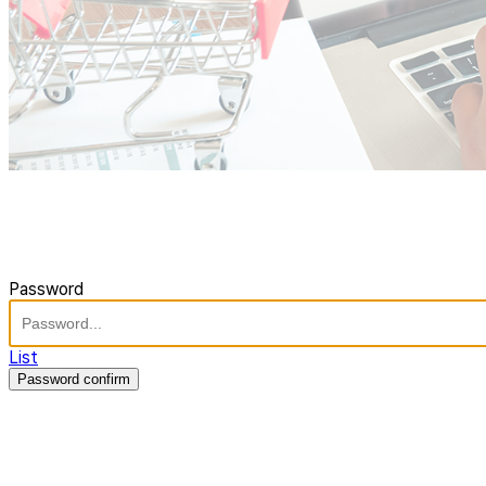
Password
List
Password confirm
주식회사 제이솔루션 대표 : 장홍석 사업자번호 : [144-81-20848]