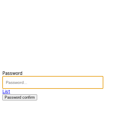
Password
List
Password confirm
주식회사 제이솔루션 대표 : 장홍석 사업자번호 : [144-81-20848]