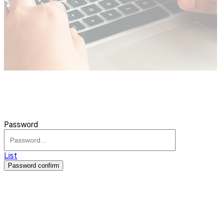
Password
List
Password confirm
주식회사 제이솔루션 대표 : 장홍석 사업자번호 : [144-81-20848]