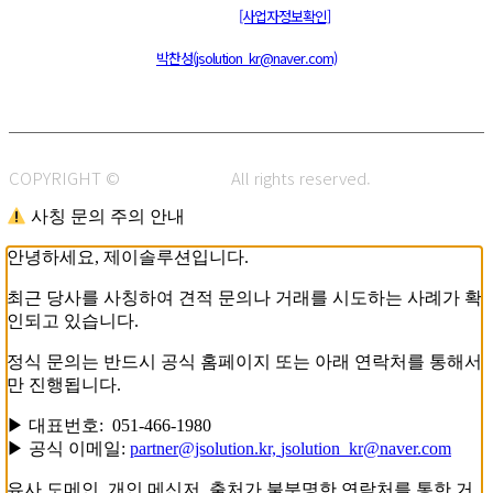
통신판매신고 : 제 2015-부산동구-00109호
[사업자정보확인]
주소 : 48820 부산광역시 동구 초량중로 14 (초량동) 애뜰안 102호
전화 : 051-466-1980
CPO :
박찬성(jsolution_kr@naver.com)
COPYRIGHT ©
J.SOLUTION.
All rights reserved.
사칭 문의 주의 안내
안녕하세요, 제이솔루션입니다.
최근 당사를 사칭하여 견적 문의나 거래를 시도하는 사례가 확
인되고 있습니다.
정식 문의는 반드시 공식 홈페이지 또는 아래 연락처를 통해서
만 진행됩니다.
▶ 대표번호: 051-466-1980
▶ 공식 이메일:
partner@jsolution.kr,
jsolution_kr@naver.com
유사 도메인, 개인 메신저, 출처가 불분명한 연락처를 통한 거