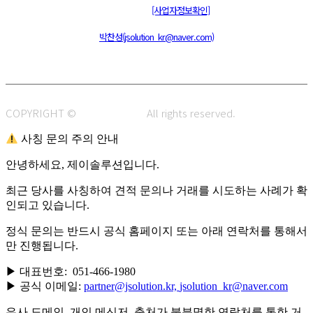
통신판매신고 : 제 2015-부산동구-00109호
[사업자정보확인]
주소 : 48820 부산광역시 동구 초량중로 14 (초량동) 애뜰안 102호
전화 : 051-466-1980
CPO :
박찬성(jsolution_kr@naver.com)
COPYRIGHT ©
J.SOLUTION.
All rights reserved.
사칭 문의 주의 안내
안녕하세요, 제이솔루션입니다.
최근 당사를 사칭하여 견적 문의나 거래를 시도하는 사례가 확
인되고 있습니다.
정식 문의는 반드시 공식 홈페이지 또는 아래 연락처를 통해서
만 진행됩니다.
▶ 대표번호: 051-466-1980
▶ 공식 이메일:
partner@jsolution.kr,
jsolution_kr@naver.com
유사 도메인, 개인 메신저, 출처가 불분명한 연락처를 통한 거