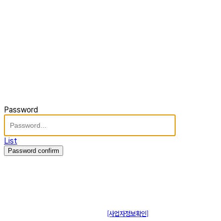
Password
List
Password confirm
주식회사 제이솔루션 대표 : 장홍석 사업자번호 : [144-81-20848]
통신판매신고 : 제 2015-부산동구-00109호
[사업자정보확인]