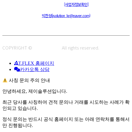
통신판매신고 : 제 2015-부산동구-00109호
[사업자정보확인]
주소 : 48820 부산광역시 동구 초량중로 14 (초량동) 애뜰안 102호
전화 : 051-466-1980
CPO :
박찬성(jsolution_kr@naver.com)
COPYRIGHT ©
J.SOLUTION.
All rights reserved.
T.FLEX 홈페이지
카카오톡 상담
사칭 문의 주의 안내
안녕하세요, 제이솔루션입니다.
최근 당사를 사칭하여 견적 문의나 거래를 시도하는 사례가 확
인되고 있습니다.
정식 문의는 반드시 공식 홈페이지 또는 아래 연락처를 통해서
만 진행됩니다.