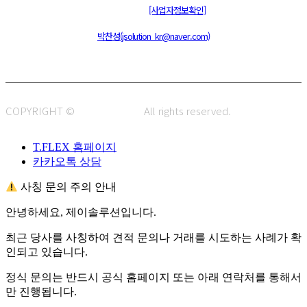
통신판매신고 : 제 2015-부산동구-00109호
[사업자정보확인]
주소 : 48820 부산광역시 동구 초량중로 14 (초량동) 애뜰안 102호
전화 : 051-466-1980
CPO :
박찬성(jsolution_kr@naver.com)
COPYRIGHT ©
J.SOLUTION.
All rights reserved.
T.FLEX 홈페이지
카카오톡 상담
사칭 문의 주의 안내
안녕하세요, 제이솔루션입니다.
최근 당사를 사칭하여 견적 문의나 거래를 시도하는 사례가 확
인되고 있습니다.
정식 문의는 반드시 공식 홈페이지 또는 아래 연락처를 통해서
만 진행됩니다.