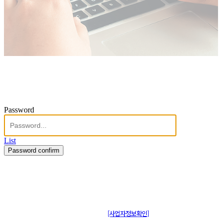
Password
List
Password confirm
주식회사 제이솔루션 대표 : 장홍석 사업자번호 : [144-81-20848]
통신판매신고 : 제 2015-부산동구-00109호
[사업자정보확인]