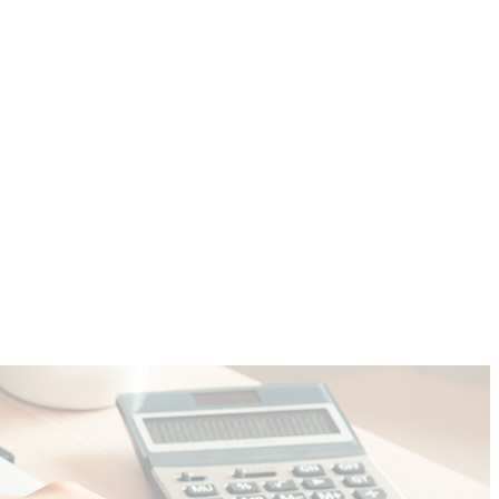
COMMUNITY
CONTACT
More
D
COMMUNITY
More
REFERENCES
CONTACT