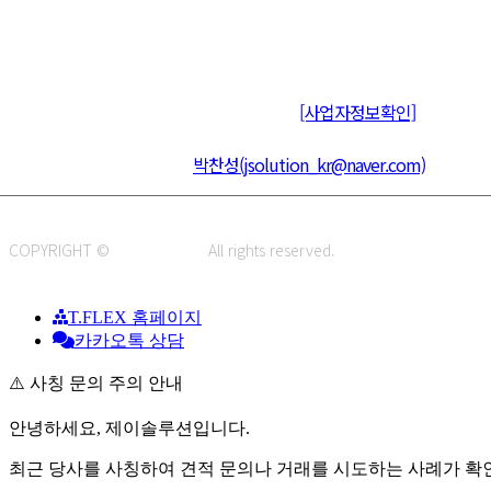
주식회사 제이솔루션 대표 : 장홍석 사업자번호 : [144-81-20848]
통신판매신고 : 제 2015-부산동구-00109호
[사업자정보확인]
주소 : 48820 부산광역시 동구 초량중로 14 (초량동) 애뜰안 102호
전화 : 051-466-1980
CPO :
박찬성(jsolution_kr@naver.com)
COPYRIGHT ©
J.SOLUTION.
All rights reserved.
T.FLEX 홈페이지
카카오톡 상담
⚠️ 사칭 문의 주의 안내
안녕하세요, 제이솔루션입니다.
최근 당사를 사칭하여 견적 문의나 거래를 시도하는 사례가 확