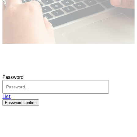
Password
List
Password confirm
주식회사 제이솔루션 대표 : 장홍석 사업자번호 : [144-81-20848]