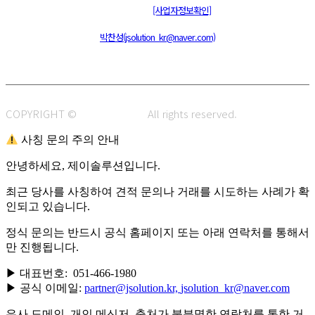
통신판매신고 : 제 2015-부산동구-00109호
[사업자정보확인]
주소 : 48820 부산광역시 동구 초량중로 14 (초량동) 애뜰안 102호
전화 : 051-466-1980
CPO :
박찬성(jsolution_kr@naver.com)
COPYRIGHT ©
J.SOLUTION.
All rights reserved.
사칭 문의 주의 안내
안녕하세요, 제이솔루션입니다.
최근 당사를 사칭하여 견적 문의나 거래를 시도하는 사례가 확
인되고 있습니다.
정식 문의는 반드시 공식 홈페이지 또는 아래 연락처를 통해서
만 진행됩니다.
▶ 대표번호: 051-466-1980
▶ 공식 이메일:
partner@jsolution.kr,
jsolution_kr@naver.com
유사 도메인, 개인 메신저, 출처가 불분명한 연락처를 통한 거