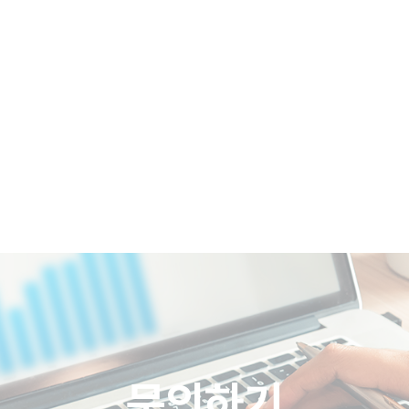
COMPANY
BRAND
REFERENCES
문의하기