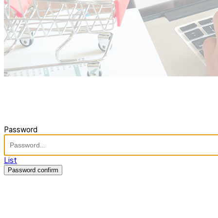
Password
List
Password confirm
주식회사 제이솔루션 대표 : 장홍석 사업자번호 : [144-81-20848]