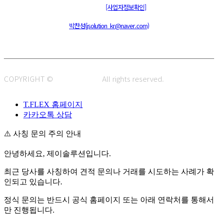
통신판매신고 : 제 2015-부산동구-00109호
[사업자정보확인]
주소 : 48820 부산광역시 동구 초량중로 14 (초량동) 애뜰안 102호
전화 : 051-466-1980
CPO :
박찬성(jsolution_kr@naver.com)
COPYRIGHT ©
J.SOLUTION.
All rights reserved.
T.FLEX 홈페이지
카카오톡 상담
⚠️ 사칭 문의 주의 안내
안녕하세요, 제이솔루션입니다.
최근 당사를 사칭하여 견적 문의나 거래를 시도하는 사례가 확
인되고 있습니다.
정식 문의는 반드시 공식 홈페이지 또는 아래 연락처를 통해서
만 진행됩니다.