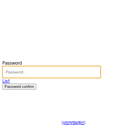
Password
List
Password confirm
주식회사 제이솔루션 대표 : 장홍석 사업자번호 : [144-81-20848]
통신판매신고 : 제 2015-부산동구-00109호
[사업자정보확인]