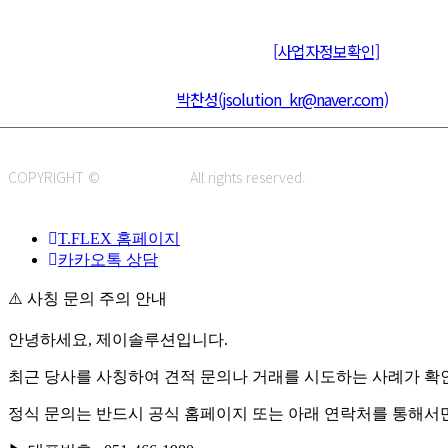
주식회사 제이솔루션 대표 : 장홍석 사업자번호 : [144-81-20848]
통신판매신고 : 제 2015-부산동구-00109호
[사업자정보확인]
주소 : 48820 부산광역시 동구 초량중로 14 (초량동) 애뜰안 102호
전화 : 051-466-1980
CPO :
박찬성(jsolution_kr@naver.com)
COPYRIGHT ©
J.SOLUTION.
All rights reserved.
T.FLEX 홈페이지
카카오톡 상담
⚠️ 사칭 문의 주의 안내
안녕하세요, 제이솔루션입니다.
최근 당사를 사칭하여 견적 문의나 거래를 시도하는 사례가 확
정식 문의는 반드시 공식 홈페이지 또는 아래 연락처를 통해서