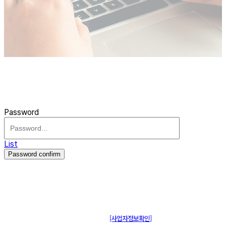
Password
List
Password confirm
주식회사 제이솔루션 대표 : 장홍석 사업자번호 : [144-81-20848]
통신판매신고 : 제 2015-부산동구-00109호
[사업자정보확인]