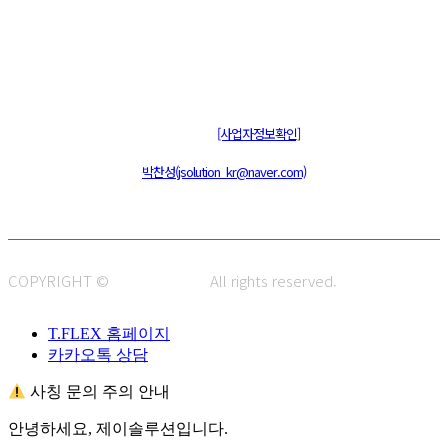
주식회사 제이솔루션 대표 : 장홍석 사업자번호 : [144-81-20848]
통신판매신고 : 제 2015-부산동구-00109호
[사업자정보확인]
주소 : 48820 부산광역시 동구 초량중로 14 (초량동) 애뜰안 102호
전화 : 051-466-1980
CPO :
박찬성(jsolution_kr@naver.com)
COPYRIGHT ©
J.SOLUTION.
All rights reserved.
T.FLEX 홈페이지
카카오톡 상담
사칭 문의 주의 안내
안녕하세요, 제이솔루션입니다.