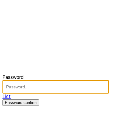
Password
List
Password confirm
주식회사 제이솔루션 대표 : 장홍석 사업자번호 : [144-81-20848]