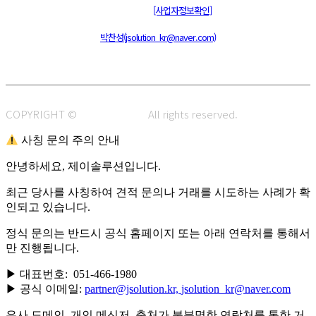
통신판매신고 : 제 2015-부산동구-00109호
[사업자정보확인]
주소 : 48820 부산광역시 동구 초량중로 14 (초량동) 애뜰안 102호
전화 : 051-466-1980
CPO :
박찬성(jsolution_kr@naver.com)
COPYRIGHT ©
J.SOLUTION.
All rights reserved.
사칭 문의 주의 안내
안녕하세요, 제이솔루션입니다.
최근 당사를 사칭하여 견적 문의나 거래를 시도하는 사례가 확
인되고 있습니다.
정식 문의는 반드시 공식 홈페이지 또는 아래 연락처를 통해서
만 진행됩니다.
▶ 대표번호: 051-466-1980
▶ 공식 이메일:
partner@jsolution.kr,
jsolution_kr@naver.com
유사 도메인, 개인 메신저, 출처가 불분명한 연락처를 통한 거