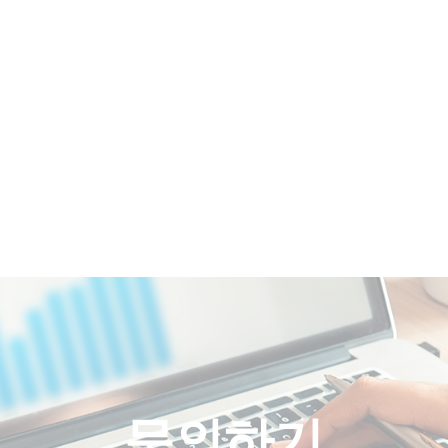
COMPANY
BRAND
REFERENCES
문의하기