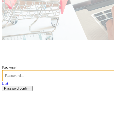
Password
List
Password confirm
주식회사 제이솔루션 대표 : 장홍석 사업자번호 : [144-81-20848]