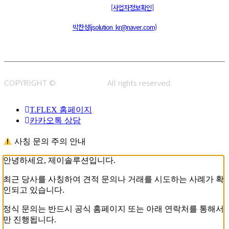
통신판매신고 : 제 2015-부산동구-00109호
[사업자정보확인]
주소 : 48820 부산광역시 동구 초량중로 14 (초량동) 애뜰안 102호
전화 : 051-466-1980
CPO :
박찬성(jsolution_kr@naver.com)
COPYRIGHT ©
J.SOLUTION.
All rights reserved.
T.FLEX 홈페이지
카카오톡 상담
사칭 문의 주의 안내
안녕하세요, 제이솔루션입니다.
최근 당사를 사칭하여 견적 문의나 거래를 시도하는 사례가 확
인되고 있습니다.
정식 문의는 반드시 공식 홈페이지 또는 아래 연락처를 통해서
만 진행됩니다.