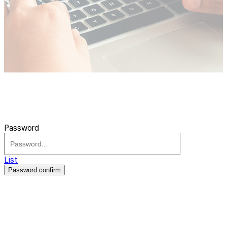
Password
List
Password confirm
주식회사 제이솔루션 대표 : 장홍석 사업자번호 : [144-81-20848]