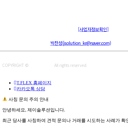
주식회사 제이솔루션 대표 : 장홍석 사업자번호 : [144-81-20848]
통신판매신고 : 제 2015-부산동구-00109호
[사업자정보확인]
주소 : 48820 부산광역시 동구 초량중로 14 (초량동) 애뜰안 102호
전화 : 051-466-1980
CPO :
박찬성(jsolution_kr@naver.com)
COPYRIGHT ©
J.SOLUTION.
All rights reserved.
T.FLEX 홈페이지
카카오톡 상담
사칭 문의 주의 안내
안녕하세요, 제이솔루션입니다.
최근 당사를 사칭하여 견적 문의나 거래를 시도하는 사례가 확