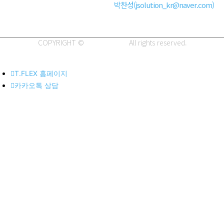
전화 : 051-466-1980
CPO :
박찬성(jsolution_kr@naver.com)
COPYRIGHT ©
J.SOLUTION.
All rights reserved.
T.FLEX 홈페이지
카카오톡 상담