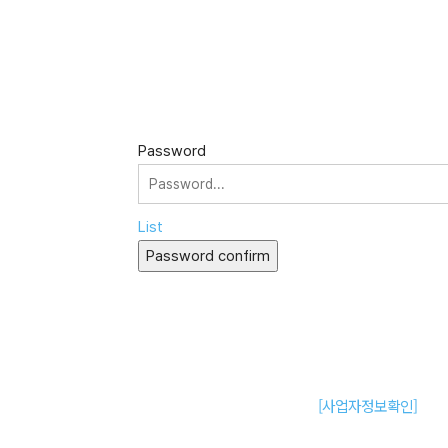
Password
List
Password confirm
주식회사 제이솔루션 대표 : 장홍석 사업자번호 : [144-81-20848]
통신판매신고 : 제 2015-부산동구-00109호
[사업자정보확인]
주소 : 48820 부산광역시 동구 초량중로 14 (초량동) 애뜰안 102호