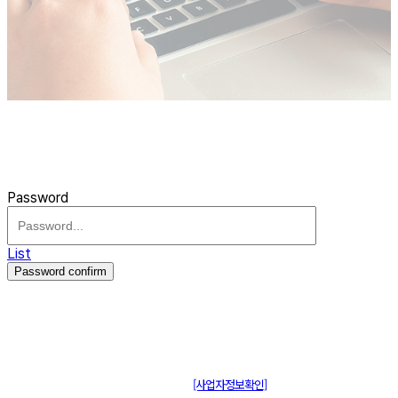
Password
List
Password confirm
주식회사 제이솔루션 대표 : 장홍석 사업자번호 : [144-81-20848]
통신판매신고 : 제 2015-부산동구-00109호
[사업자정보확인]