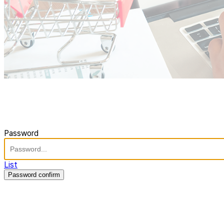
Password
List
Password confirm
주식회사 제이솔루션 대표 : 장홍석 사업자번호 : [144-81-20848]