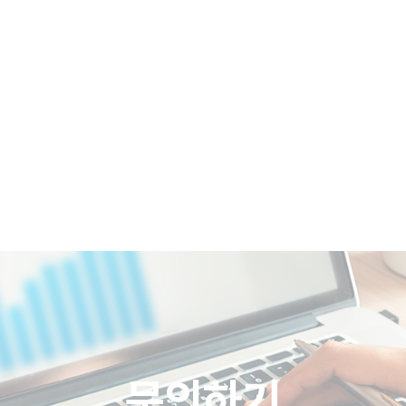
COMPANY
BRAND
REFERENCES
문의하기