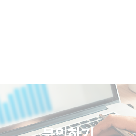
COMPANY
BRAND
REFERENCES
문의하기