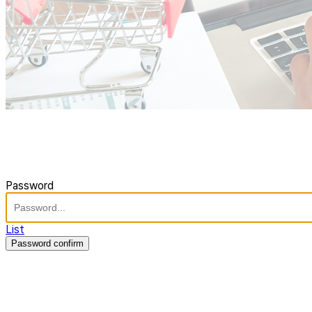
Password
List
Password confirm
주식회사 제이솔루션 대표 : 장홍석 사업자번호 : [144-81-20848]